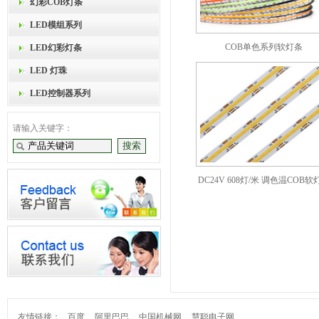
幻彩COB灯条
LED模组系列
COB单色系列软灯条
LED幻彩灯条
LED 灯珠
LED控制器系列
请输入关键字：
DC24V 608灯/米 调色温COB软
友情链接：
百度
阿里巴巴
中国机械网
慧聪电子网